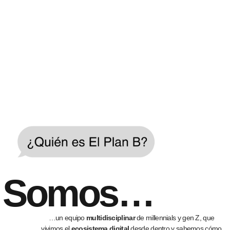
Somos…
…un equipo
multidisciplinar
de
millennials
y
gen Z
, que
vivimos el
ecosistema digital
desde dentro
y
sabemos cómo