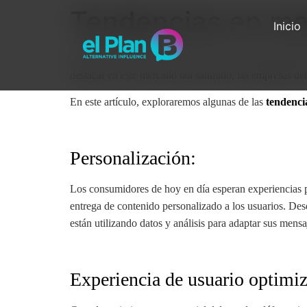
Tendencias en ma
Inicio
El mundo del comercio electrónico ha experimentado un
destacar en este mercado tan saturado, las empresas deb
En este artículo, exploraremos algunas de las
tendenci
Personalización:
Los consumidores de hoy en día esperan experiencias p
entrega de contenido personalizado a los usuarios. De
están utilizando datos y análisis para adaptar sus mens
Experiencia de usuario optimiz