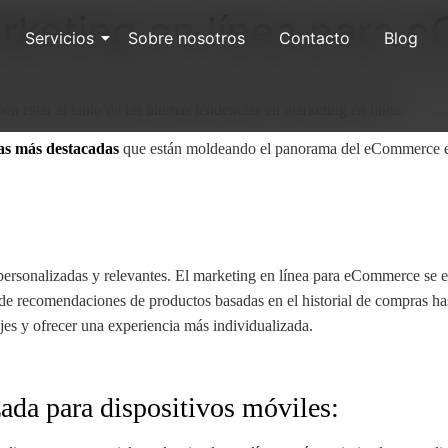
rketing en línea para
Servicios
Sobre nosotros
Contacto
Blog
 crecimiento exponencial en los últimos años, y esto ha llevado a un 
en estar al tanto de las últimas tendencias en marketing en línea.
as más destacadas
que están moldeando el panorama del eCommerce en
ersonalizadas y relevantes. El marketing en línea para eCommerce se e
sde recomendaciones de productos basadas en el historial de compras ha
ajes y ofrecer una experiencia más individualizada.
ada para dispositivos móviles: