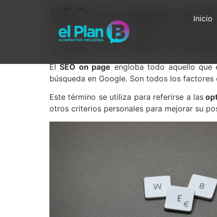
SEO on page: qué 
Inicio
¿Qué es el SEO on pa
El
SEO on page
engloba todo aquello que
búsqueda en Google. Son todos los factores
Este término se utiliza para referirse a las
opt
otros criterios personales para mejorar su p