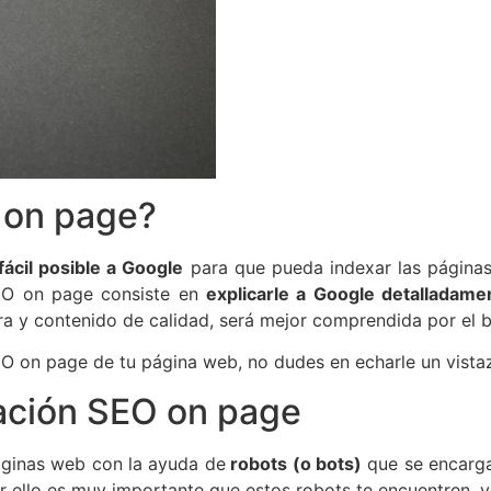
O on page?
fácil posible a Google
para que pueda indexar las páginas
SEO on page consiste en
explicarle a Google detalladame
ura y contenido de calidad, será mejor comprendida por el 
EO on page de tu página web, no dudes en echarle un vista
ación SEO on page
ginas web con la ayuda de
robots (o bots)
que se encargan
or ello es muy importante que estos robots te encuentren, 