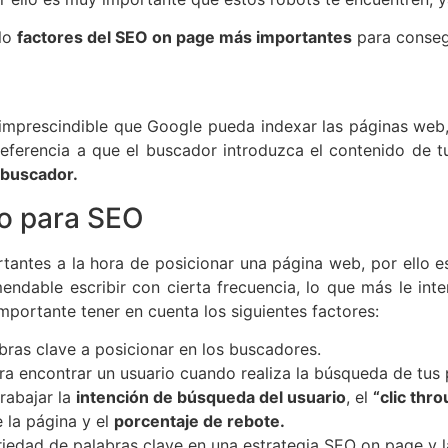
 lo
factores del SEO on page más importantes
para consegu
prescindible que Google pueda indexar las páginas web, 
eferencia a que el buscador introduzca el contenido de t
 buscador.
o para SEO
tantes a la hora de posicionar una página web, por ello e
endable escribir con cierta frecuencia, lo que más le int
importante tener en cuenta los siguientes factores:
bras clave a posicionar en los buscadores.
a encontrar un usuario cuando realiza la búsqueda de tus 
rabajar la
intención de búsqueda del usuario
, el
“clic thr
 la página y el
porcentaje de rebote.
riedad de palabras clave en una estrategia SEO on page y l