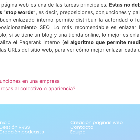
 página web es una de las tareas principales.
Estas no deb
as “stop words”
, es decir, preposiciones, conjunciones y pa
uen enlazado interno permite distribuir la autoridad o 
posicionamiento SEO. Lo más recomendable es enlazar 
, si se tiene un blog y una tienda online, lo mejor es enl
naliza el Pagerank interno (
el algoritmo que permite medi
 las URLs del sitio web, para ver cómo mejor enlazar cada 
funciones en una empresa
esas al colectivo o apariencia?
Inicio
Creación páginas web
Gestión RRSS
Contacto
Creación podcasts
Equipo