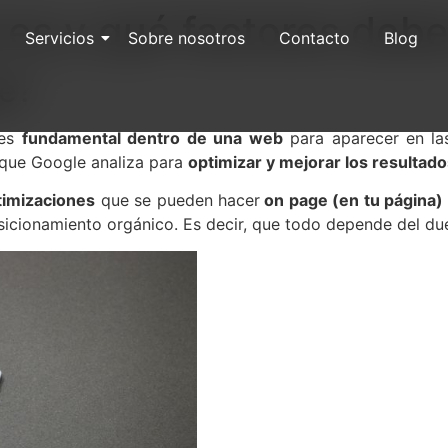
es y qué factores debe
Servicios
Sobre nosotros
Contacto
Blog
ge?
 es
fundamental dentro de una web
para aparecer en las
 que Google analiza para
optimizar y mejorar los resultad
imizaciones
que se pueden hacer
on page (en tu página)
osicionamiento orgánico. Es decir, que todo depende del du